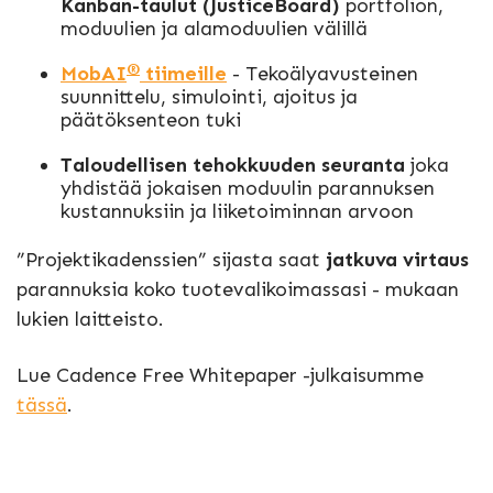
Kanban-taulut (JusticeBoard)
portfolion,
moduulien ja alamoduulien välillä
®
MobAI
tiimeille
- Tekoälyavusteinen
suunnittelu, simulointi, ajoitus ja
päätöksenteon tuki
Taloudellisen tehokkuuden seuranta
joka
yhdistää jokaisen moduulin parannuksen
kustannuksiin ja liiketoiminnan arvoon
”Projektikadenssien” sijasta saat
jatkuva virtaus
parannuksia koko tuotevalikoimassasi - mukaan
lukien laitteisto.
Lue Cadence Free Whitepaper -julkaisumme
tässä
.