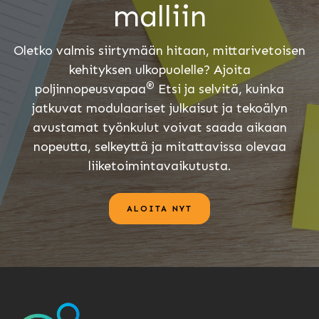
malliin
Oletko valmis siirtymään hitaan, mittarivetoisen
kehityksen ulkopuolelle? Ajoita
®
poljinnopeusvapaa
Etsi ja selvitä, kuinka
jatkuvat modulaariset julkaisut ja tekoälyn
avustamat työnkulut voivat saada aikaan
nopeutta, selkeyttä ja mitattavissa olevaa
liiketoimintavaikutusta.
ALOITA NYT