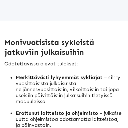
Monivuotisista sykleistä
jatkuviin julkaisuihin
Odotettavissa olevat tulokset:
Merkittävästi lyhyemmät sykli­ajat –
siirry
vuosittaisista julkaisuista
neljännesvuosittaisiin, viikoittaisiin tai jopa
useisiin päivittäisiin julkaisuihin tietyissä
moduuleissa.
Erottunut laitteisto ja ohjelmisto
– julkaise
uutta ohjelmistoa odottamatta laitteistoa,
ja päinvastoin.