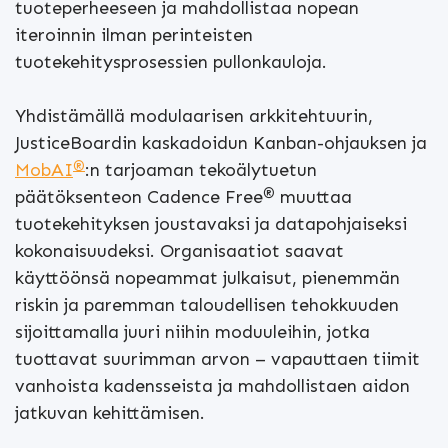
tuoteperheeseen ja mahdollistaa nopean
iteroinnin ilman perinteisten
tuotekehitysprosessien pullonkauloja.
Yhdistämällä modulaarisen arkkitehtuurin,
JusticeBoardin kaskadoidun Kanban-ohjauksen ja
®
MobAI
:n tarjoaman tekoälytuetun
®
päätöksenteon Cadence Free
muuttaa
tuotekehityksen joustavaksi ja datapohjaiseksi
kokonaisuudeksi. Organisaatiot saavat
käyttöönsä nopeammat julkaisut, pienemmän
riskin ja paremman taloudellisen tehokkuuden
sijoittamalla juuri niihin moduuleihin, jotka
tuottavat suurimman arvon – vapauttaen tiimit
vanhoista kadensseista ja mahdollistaen aidon
jatkuvan kehittämisen.