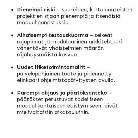
Pienempi riski
– suureiden, kertaluonteisten
projektien sijaan pienempiä ja itsenäisiä
moduulipanostuksia.
Alhaisempi testauskuorma
– selkeät
rajapinnat ja modulaarinen arkkitehtuuri
vähentävät yhdistelmien määrän
räjähdysmäistä kasvua.
Uudet liiketoimintamallit
–
palvelupohjainen tuote ja pidennetty
elinkaari ohjelmistopäivitysten avulla.
Parempi ohjaus ja päätöksenteko
–
päätökset perustuvat todelliseen
moduulikohtaiseen edistymiseen, eivät
mielivaltaisiin aikatauluihin.