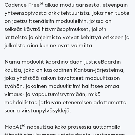
®
Cadence Free
alkaa modulaarisesta, eteenpäin
yhteensopivasta arkkitehtuurista. Jokainen tuote
on jaettu itsenäisiin moduuleihin, joissa on
selkeät käyttöliittymäsopimukset, jolloin
laitteisto ja ohjelmisto voivat kehittyä erikseen ja
julkaista aina kun ne ovat valmiita.
Nämä moduulit koordinoidaan JusticeBoardin
kautta, joka on kaskadinen Kanban-järjestelmä,
joka yhdistää salkun tavoitteet moduulitason
työhön. Jokainen moduulitiimi hallitsee omaa
virtaus- ja vapautumisrytmiään, mikä
mahdollistaa jatkuvan etenemisen odottamatta
suuria virstanpylväsyklejä.
®
MobAI
nopeuttaa koko prosessia auttamalla