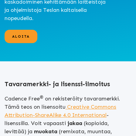
kaskadoiminen kehittämään laitteistoja
ja ohjelmistoja Teslan kaltaisella
nopeudella.
ALOITA
Tavaramerkki- ja lisenssi-ilmoitus
®
Cadence Free
on rekisteröity tavaramerkki.
Tämä teos on lisensoitu
Creative Commons
Attribution-ShareAlike 4.0 International
-
lisenssilla. Voit vapaasti
jakaa
(kopioida,
levittää) ja
muokata
(remixata, muuntaa,